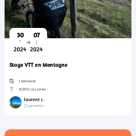
30
07
"
j
2024
2024
Stage VTT en Montagne
1 semaine
15300 Le Lioran
laurent c.
Organisateur