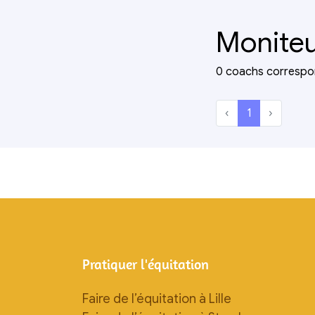
Moniteu
0 coachs correspo
‹
1
›
Pratiquer l'équitation
Faire de l’équitation à Lille