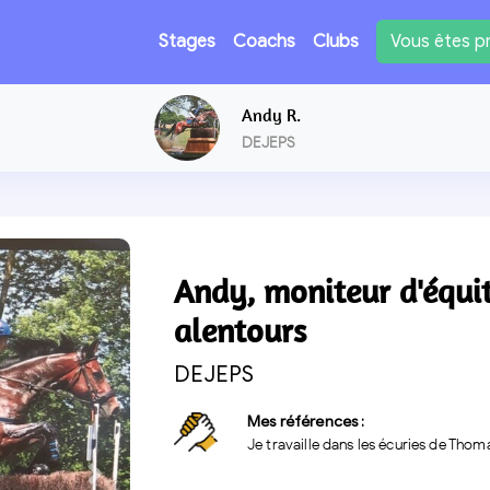
Vous êtes pr
Stages
Coachs
Clubs
Andy R.
DEJEPS
Andy, moniteur d'équit
alentours
DEJEPS
Mes références :
Je travaille dans les écuries de Thoma
Suivante