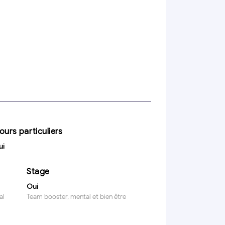
ours particuliers
ui
Stage
Oui
al
Team booster, mental et bien être