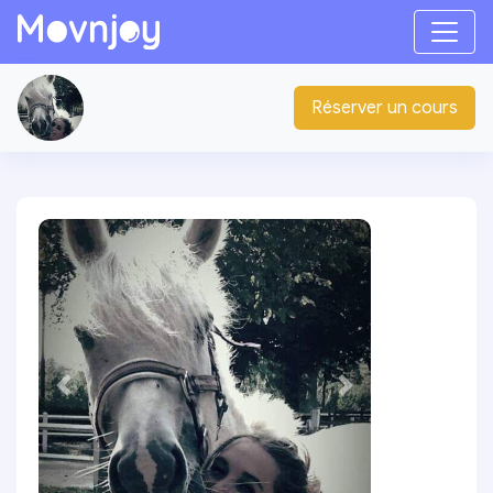
Réserver un cours
Elodie D.
BPJEPS Equitation
Précédente
Suivante