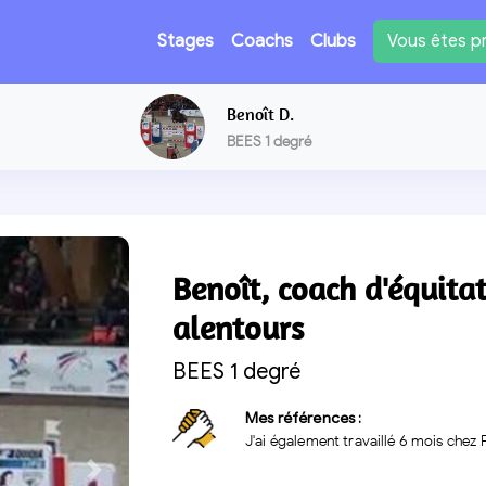
Vous êtes pr
Stages
Coachs
Clubs
Benoît D.
BEES 1 degré
Benoît, coach d'équita
alentours
BEES 1 degré
Mes références :
J'ai également travaillé 6 mois chez
Suivante