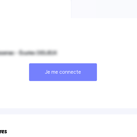
ssenac - Écuries DESJEUX
Je me connecte
res