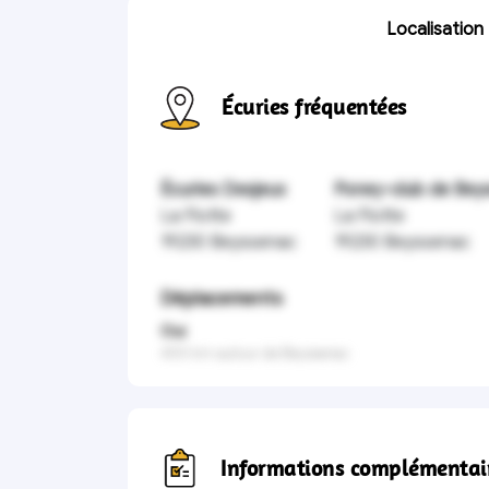
Localisation
Écuries fréquentées
Écuries Desjeux
Poney-club de Bey
La Flotte
La Flotte
19230 Beyssenac
19230 Beyssenac
Déplacements
Oui
400 km autour de Beyssenac
Informations complémentai